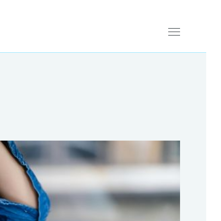
Ouvrir
le
menu